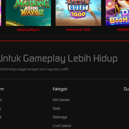
Mahjong Ways 2
Pirate Quest 1000
DJ BOO
 Untuk Gameplay Lebih Hidup
sif teknologi canggih beragam seru haya dari Lux88.
orm
Kategori
Du
si
Hot Games
y
Slots
l
Olahraga
Live Casino