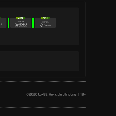
©2026 Lux88. Hak cipta dilindungi | 18+